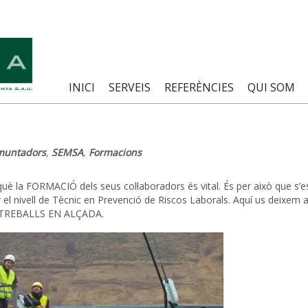
INICI
SERVEIS
REFERÈNCIES
QUI SOM
muntadors
,
SEMSA
,
Formacions
è la FORMACIÓ dels seus col·laboradors és vital. És per això que s’e
 el nivell de Tècnic en Prevenció de Riscos Laborals. Aquí us deixem 
rs: TREBALLS EN ALÇADA.