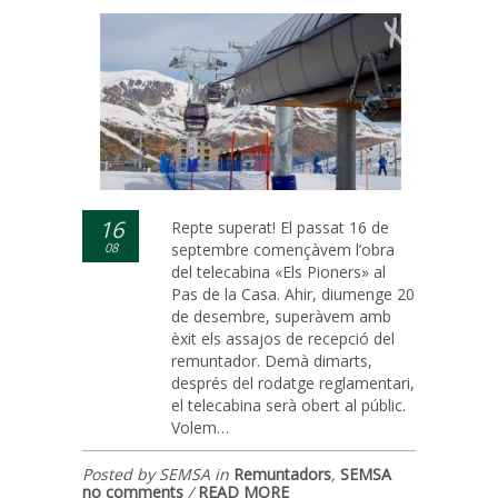
16
Repte superat! El passat 16 de
08
septembre començàvem l’obra
del telecabina «Els Pioners» al
Pas de la Casa. Ahir, diumenge 20
de desembre, superàvem amb
èxit els assajos de recepció del
remuntador. Demà dimarts,
després del rodatge reglamentari,
el telecabina serà obert al públic.
Volem…
Posted by SEMSA in
Remuntadors
,
SEMSA
no comments
/
READ MORE